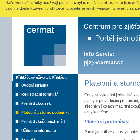
Naše webové stránky používají pouze nezbytné relační cookies, které jsou doča
Jakmile dojde k zavření prohlížeče, provede se jejich vymazání z vašeho zaříze
Info Servis:
pjz@cermat.cz
Přihlášený uživatel:
Přihlásit
Platební a stor
Úvodní stránka
Registrační formulář
Ceny za vykonání jednotlivé zko
platným prováděcím předpisem, 
Přehled zkoušek
středních školách maturitní zko
ceny konečné.
Platební a storno podmínky
Platební podmínky
Přehled zkušebních míst
Užitečné informace
Portál jednotlivé zkoušky nabízí
Kontakty