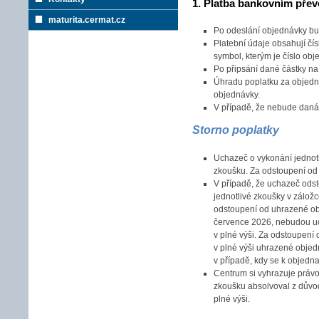
1. Platba bankovním pře
maturita.cermat.cz
Po odeslání objednávky bud
Platební údaje obsahují čís
symbol, kterým je číslo obj
Po připsání dané částky na
Úhradu poplatku za objedná
objednávky.
V případě, že nebude daná
Storno poplatky
Uchazeč o vykonání jednot
zkoušku. Za odstoupení od
V případě, že uchazeč odst
jednotlivé zkoušky v zálož
odstoupení od uhrazené obj
července 2026, nebudou uch
v plné výši. Za odstoupení
v plné výši uhrazené objed
v případě, kdy se k objedn
Centrum si vyhrazuje práv
zkoušku absolvoval z důvo
plné výši.