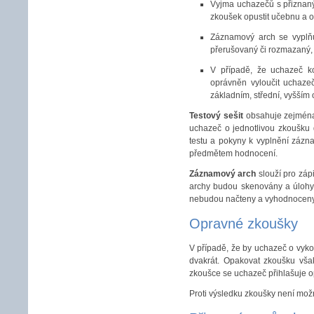
Vyjma uchazečů s přiznan
zkoušek opustit učebnu a opě
Záznamový arch se vyplňuj
přerušovaný či rozmazaný, 
V případě, že uchazeč ko
oprávněn vyloučit uchaze
základním, střední, vyšším
Testový sešit
obsahuje zejména 
uchazeč o jednotlivou zkoušku 
testu a pokyny k vyplnění zázn
předmětem hodnocení.
Záznamový arch
slouží pro záp
archy budou skenovány a úlohy
nebudou načteny a vyhodnoceny
Opravné zkoušky
V případě, že by uchazeč o vyko
dvakrát. Opakovat zkoušku vša
zkoušce se uchazeč přihlašuje o
Proti výsledku zkoušky není mož