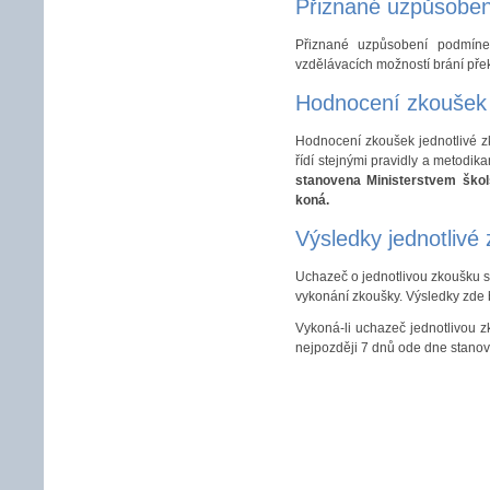
Přiznané uzpůsoben
Přiznané uzpůsobení podmíne
vzdělávacích možností brání přek
Hodnocení zkoušek 
Hodnocení zkoušek jednotlivé z
řídí stejnými pravidly a metodi
stanovena Ministerstvem škol
koná.
Výsledky jednotlivé
Uchazeč o jednotlivou zkoušku se
vykonání zkoušky. Výsledky zde
Vykoná-li uchazeč jednotlivou 
nejpozději 7 dnů ode dne stano