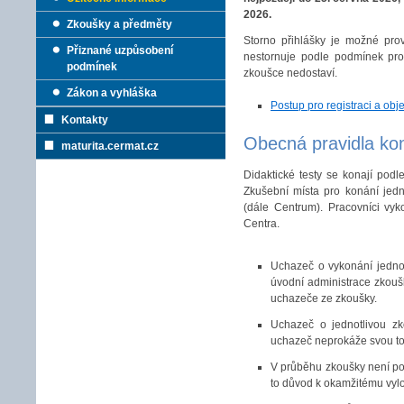
2026.
Zkoušky a předměty
Storno přihlášky je možné pro
Přiznané uzpůsobení
nestornuje podle podmínek pro
podmínek
zkoušce nedostaví.
Zákon a vyhláška
Postup pro registraci a obj
Kontakty
Obecná pravidla kon
maturita.cermat.cz
Didaktické testy se konají pod
Zkušební místa pro konání jedn
(dále Centrum). Pracovníci vyk
Centra.
Uchazeč o vykonání jednot
úvodní administrace zkouš
uchazeče ze zkoušky.
Uchazeč o jednotlivou zk
uchazeč neprokáže svou tot
V průběhu zkoušky není pov
to důvod k okamžitému vyl