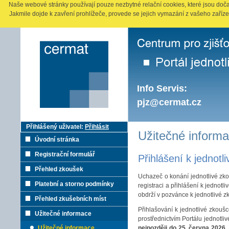
Naše webové stránky používají pouze nezbytné relační cookies, které jsou doča
Jakmile dojde k zavření prohlížeče, provede se jejich vymazání z vašeho zaříze
Info Servis:
pjz@cermat.cz
Přihlášený uživatel:
Přihlásit
Užitečné inform
Úvodní stránka
Registrační formulář
Přihlášení k jednotl
Přehled zkoušek
Uchazeč o konání jednotlivé zko
Platební a storno podmínky
registraci a přihlášení k jednot
obdrží v pozvánce k jednotlivé z
Přehled zkušebních míst
Přihlašování k jednotlivé zkouš
Užitečné informace
prostřednictvím Portálu jednotli
Užitečné informace
nejpozději do 25. června 2026,